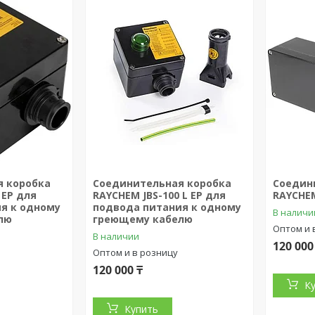
я коробка
Соединительная коробка
Соедин
 EP для
RAYCHEM JBS-100 L EP для
RAYCHEM
я к одному
подвода питания к одному
В наличи
лю
греющему кабелю
Оптом и 
В наличии
120 000
Оптом и в розницу
120 000 ₸
К
Купить