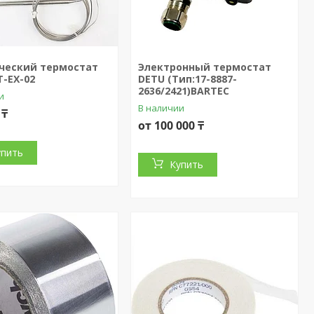
ческий термостат
Электронный термостат
-EX-02
DETU (Тип:17-8887-
2636/2421)BARTEC
и
В наличии
 ₸
от 100 000 ₸
упить
Купить