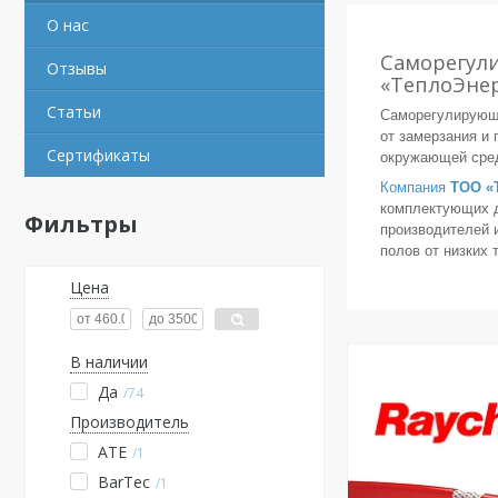
О нас
Саморегул
Отзывы
«ТеплоЭнер
Статьи
Саморегулирующи
от замерзания и
Сертификаты
окружающей сред
Компания
ТОО «
комплектующих д
Фильтры
производителей 
полов от низких 
Цена
В наличии
Да
74
Производитель
ATE
1
BarTec
1