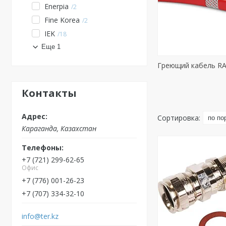
Enerpia
2
Fine Korea
2
IEK
18
Еще 1
Греющий кабель R
Контакты
Караганда, Казахстан
+7 (721) 299-62-65
Офис
+7 (776) 001-26-23
+7 (707) 334-32-10
info@ter.kz