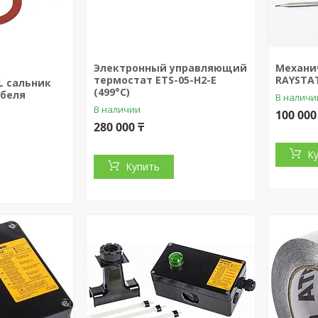
0
Электронный управляющий
Механи
термостат ETS-05-H2-E
RAYSTAT
L сальник
(499°C)
абеля
В наличи
В наличии
100 000
280 000 ₸
К
Купить