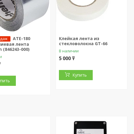
ATE-180
Клейкая лента из
одаж
стекловолокна GT-66
иевая лента
 (846243-000)
В наличии
и
5 000 ₸
₸
Купить
упить