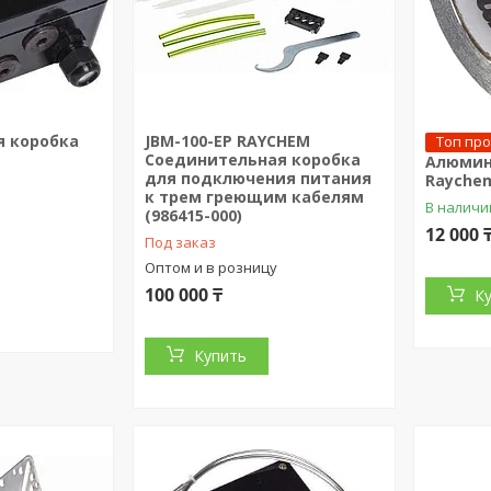
я коробка
JBM-100-EP RAYCHEM
Топ пр
Соединительная коробка
Алюмин
для подключения питания
Raychem
к трем греющим кабелям
В наличи
(986415-000)
12 000 
Под заказ
Оптом и в розницу
100 000 ₸
К
Купить