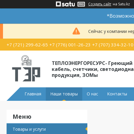
Создать сайт
на Satu.kz
*Возможно 
Сейчас у компании не
+7 (721) 299-62-65
+7 (776) 001-26-23
+7 (707) 334-32-10
ТЕПЛОЭНЕРГОРЕСУРС- Греющий
кабель, счетчики, светодиодна
продукция, ЗОМы
Главная
Наши товары
О нас
Контакты
Товары и услуги