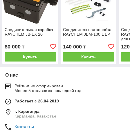
Соединительная коробка
Соединительная коробка
Соед
RAYCHEM JB-EX 20
RAYCHEM JBM-100 L EP
RAY
для 
одн
80 000
140 000
120
₸
₸
Купить
Купить
О нас
Рейтинг не сформирован
Менее 5 отзывов за последний год
Работает с 26.04.2019
г. Караганда
Караганда, Казахстан
Контакты