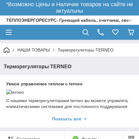
*Возможно Цены и Наличие товаров на сайте не
актуальны
ТЕПЛОЭНЕРГОРЕСУРС- Греющий кабель, счетчики, светод
НАШИ ТОВАРЫ
Терморегуляторы TERNEO
Терморегуляторы TERNEO
Умное управление теплом с terneo
С нашими терморегуляторами terneo вы можете управлять
климатическими системами для постоянного поддержания
комфортных условий в вашем доме. Они используют данные
от датчиков температуры и принимают решение о
Показать всё
включении/выключении нагрузки на оборудование.
Ассортимент устройств представлен моделями с разными
типами управления. Вы можете выбрать программируемые
Сортировка
0
Фильтры