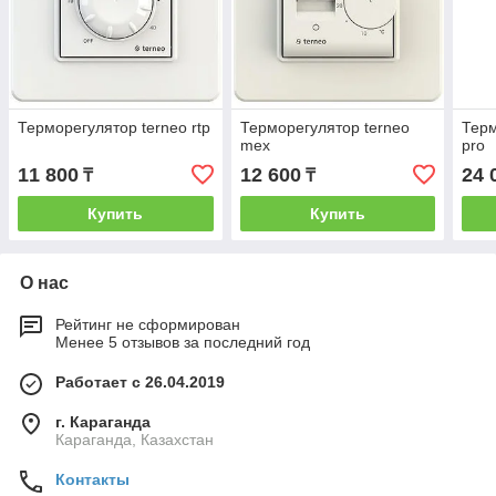
Терморегулятор terneo rtp
Терморегулятор terneo
Терм
mex
pro
11 800
12 600
24 
₸
₸
Купить
Купить
О нас
Рейтинг не сформирован
Менее 5 отзывов за последний год
Работает с 26.04.2019
г. Караганда
Караганда, Казахстан
Контакты