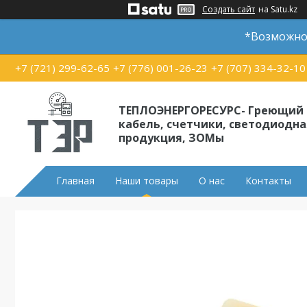
Создать сайт
на Satu.kz
*Возможно 
+7 (721) 299-62-65
+7 (776) 001-26-23
+7 (707) 334-32-10
ТЕПЛОЭНЕРГОРЕСУРС- Греющий
кабель, счетчики, светодиодна
продукция, ЗОМы
Главная
Наши товары
О нас
Контакты