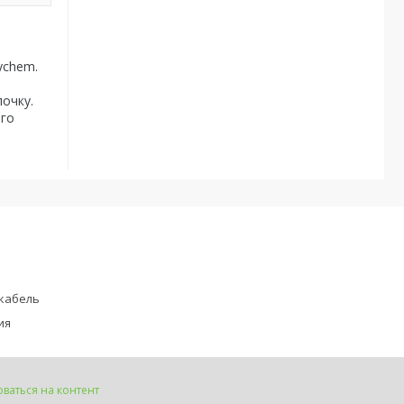
ychem.
очку.
ого
кабель
ия
ваться на контент