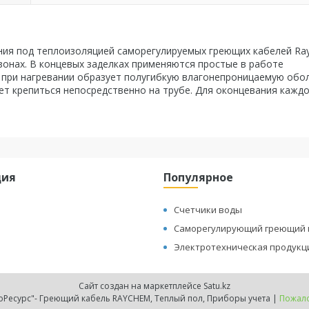
ния под теплоизоляцией саморегулируемых греющих кабелей Ra
онах. В концевых заделках применяются простые в работе
при нагревании образует полугибкую влагонепроницаемую обол
т крепиться непосредственно на трубе. Для оконцевания кажд
ция
Популярное
Счетчики воды
Саморегулирующий греющий 
Электротехническая продукц
Сайт создан на маркетплейсе
Satu.kz
ТОО "ТеплоЭнергоРесурс"- Греющий кабель RAYCHEM, Теплый пол, Приборы учета |
Пожало