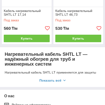
Кабель нагревательный
Кабель нагревательный
SHTL LT 17,14
SHTL LT 46,73
Под заказ
Под заказ
560
530
₸/м
₸/м
Купить
Купить
Нагревательный кабель SHTL LT —
надёжный обогрев для труб и
инженерных систем
Нагревательный кабель SHTL LT применяется для защиты
трубопроводов, ёмкостей и инженерных систем от
Показать всё
промерзания и образования наледи. Он обеспечивает
стабильный нагрев и
отличается высокой энергоэффективностью. Благодаря свое
й универсальности кабель можно использовать как в
О нас
бытовых, так и в промышленных системах, где требуется
поддержание заданной температуры.
Рейтинг не сформирован