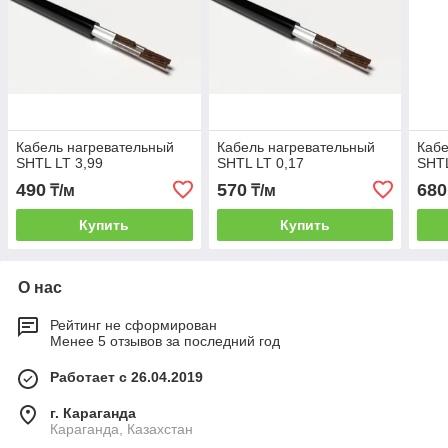
Кабель нагревательный
Кабель нагревательный
Кабе
SHTL LT 3,99
SHTL LT 0,17
SHTL
490
570
680
₸/м
₸/м
Купить
Купить
О нас
Рейтинг не сформирован
Менее 5 отзывов за последний год
Работает с 26.04.2019
г. Караганда
Караганда, Казахстан