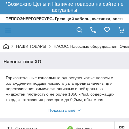
*Возможно Цены и Наличие товаров на сайте не
актуальны
ТЕПЛОЭНЕРГОРЕСУРС- Греющий кабель, счетчики, светод
НАШИ ТОВАРЫ
НАСОС. Насосные оборудования, Элек
Насосы типа ХО
Горизонтальные консольные одноступенчатые насосы с
охлаждением подшипникового узла предназначены для
перекачивания химически активных и нейтральных
жидкостей плотностью не более 1850 кг/м3, содержащих
твердые включения размером до 0,2мм, объемная
концентрация которых не превышает 0,1%. Температура
Показать всё
перекачиваемых жидкостей от 273 до 523 К (от 0 до 250С), в
том числе кристаллизующихся (в этом случае насосы
поставляются с рубашкой обогрева на корпусе). Уплотнение
- мягкий сальник или торцовое. Насосы могут поставляться
Сортировка
0
Фильтры