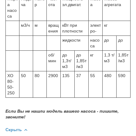
а
ча
р
ота
эл.двигат.
а
агрегата
насо
са
м3/ч
м
вращ
кВт при
элект
кг
ения
плотности
ро-
жидкости
насо
до
до
са
об/
до
до
кг
1,3 т/
1,85т
мин
1,3т/
1,85т
м3
/м3
м3
/м3
ХО
50
80
2900
135
37
55
480
590
80-
50-
250
Если Вы не нашли модель вашего насоса - пишите,
звоните!
Скрыть