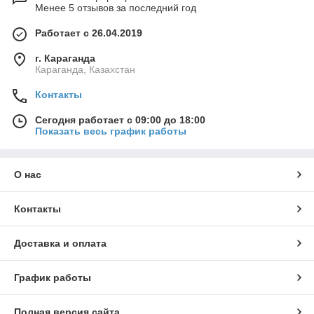
численный состав - более 600 человек;
Менее 5 отзывов за последний год
производственные мощности, площадью более 12
Работает с 26.04.2019
000 м²;
г. Караганда
автоматизированные линии SMT и THT монтажа с
Караганда, Казахстан
производительностью установок более 80 000
компонентов в час;
Контакты
металлообрабатывающие центры и электроискровое
оборудование с возможностью изготавливать более 10
Сегодня работает с 09:00 до 18:00
литьевых форм и штампов в месяц;
Показать весь график работы
более 20 машин по литью пластмассы с объёмом
литья от 50 г до 3 кг;
О нас
штамповочный и другие участки по
механообработке;
Контакты
- жёсткий контроль качества выпускаемой продукции
с контролем функционирования продукции у
потребителя.
Доставка и оплата
График работы
Полная версия сайта