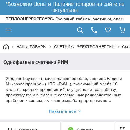
*Возможно Цены и Наличие товаров на сайте не
актуальны
ТЕПЛОЭНЕРГОРЕСУРС- Греющий кабель, счетчики, светод
НАШИ ТОВАРЫ
СЧЕТЧИКИ ЭЛЕКТРОЭНЕРГИИ
Сче
Однофазные счетчики РИМ
Холдинг Научно – производственное объединение «Радио и
Микроэлектроника» (НПО «РиМ»), включающий в себя 16
малых и средних предприятий, осуществляет разработку,
производство и внедрение современных радиоэлектронных
приборов и систем, включая разработку программного
обеспечения, а также монтаж, пуско-наладку и
Показать всё
сопровождение при эксплуатации.
Головным Холдингообразующим предприятием НПО «РиМ»
является - акционерное общество «Радио и
Сортировка
0
Фильтры