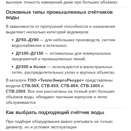
высокую точность измерений даже при больших объёмах.
Основные типы промышленных счётчиков
воды
В зависимости от пропускной способности и назначения
выделяют несколько категорий водомеров:
ДУ50–ДУ80
— для небольших производств, систем
водоснабжения и котельных;
ДУ100–ДУ150
— оптимальны для коммунальных
предприятий и промышленных линий;
ДУ200 и более
— используются в магистральных
сетях, распределительных узлах и крупных объектах.
В каталоге
ТОО «ТеплоЭнергоРесурс»
представлены
модели
СТВ-50Х
,
СТВ-65Х
,
СТВ-80Х
,
СТВ-100Х
и
СТВ-150Х
. Все они рассчитаны на точный учёт больших
объёмов воды, обладают прочным корпусом и легко
обслуживаются.
Как выбрать подходящий счётчик воды
При подборе оборудования важно учитывать не только
диаметр, но и условия эксплуатации: