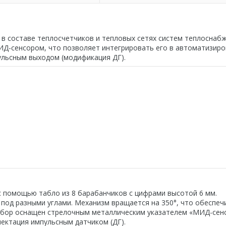
 в составе теплосчетчиков и тепловых сетях систем теплоснаб
ИД-сенсором, что позволяет интегрировать его в автоматизир
ульсным выходом (модификация ДГ).
с помощью табло из 8 барабанчиков с цифрами высотой 6 мм.
под разными углами. Механизм вращается на 350°, что обеспеч
ибор оснащен стрелочным металлическим указателем «МИД-сенс
ектация импульсным датчиком (ДГ).