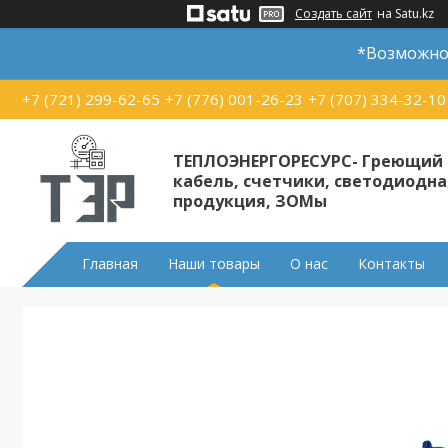
Создать сайт
на Satu.kz
*Возможно 
+7 (721) 299-62-65
+7 (776) 001-26-23
+7 (707) 334-32-10
ТЕПЛОЭНЕРГОРЕСУРС- Греющий
кабель, счетчики, светодиодна
продукция, ЗОМы
Главная
Наши товары
О нас
Контакты