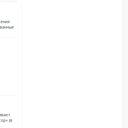
жения
ованные
ивает
ор» (в