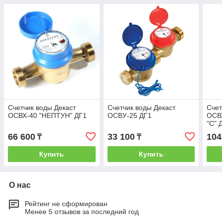
Счетчик воды Декаст
Счетчик воды Декаст
Счет
ОСВХ-40 "НЕПТУН" ДГ1
ОСВУ-25 ДГ1
ОСВ
"С" 
66 600
33 100
104
₸
₸
Купить
Купить
О нас
Рейтинг не сформирован
Менее 5 отзывов за последний год