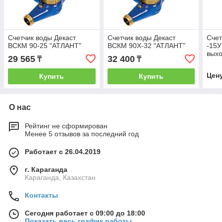
Счетчик воды Декаст
Счетчик воды Декаст
Сче
ВСКМ 90-25 "АТЛАНТ"
ВСКМ 90Х-32 "АТЛАНТ"
-15У
вых
29 565
32 400
₸
₸
Цен
Купить
Купить
О нас
Рейтинг не сформирован
Менее 5 отзывов за последний год
Работает с 26.04.2019
г. Караганда
Караганда, Казахстан
Контакты
Сегодня работает с 09:00 до 18:00
Показать весь график работы