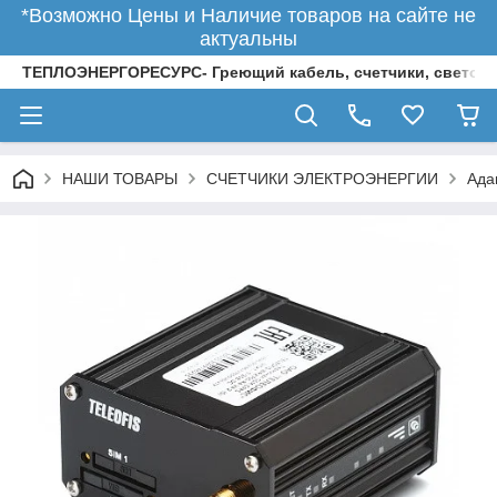
*Возможно Цены и Наличие товаров на сайте не
актуальны
ТЕПЛОЭНЕРГОРЕСУРС- Греющий кабель, счетчики, светод
НАШИ ТОВАРЫ
СЧЕТЧИКИ ЭЛЕКТРОЭНЕРГИИ
Ада