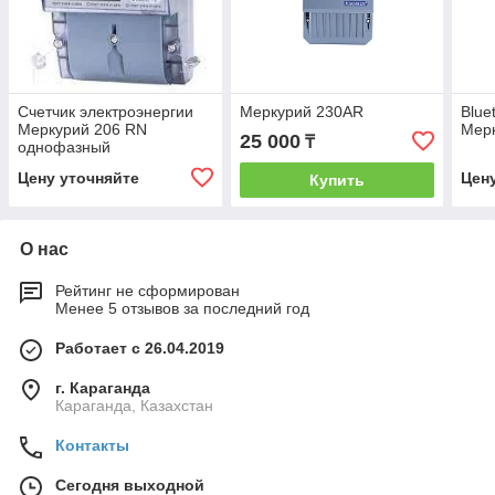
Счетчик электроэнергии
Меркурий 230AR
Blue
Меркурий 206 RN
Мер
25 000
₸
однофазный
Цену уточняйте
Цен
Купить
О нас
Рейтинг не сформирован
Менее 5 отзывов за последний год
Работает с 26.04.2019
г. Караганда
Караганда, Казахстан
Контакты
Сегодня выходной