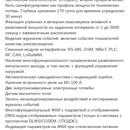
быть сконфигурирован как профиль мощности технических
потерь. Глубина хранения 170 суток для времени усреднения
30 минут.
Фиксация утренних и вечерних максимумов активной и
реактивной мощности на заданном интервале от 1 до 3600
секунд с ежемесячным расписанием.
Ведение журналов событий, включая события показателей
качества электроэнергии.
Сменные модули интерфейсов: RS-485, GSM, NBIoT, PLC,
RF, CAN, LoRaWAN.
Наличие многофункционального гальванически развязанного
импульсного выхода, в том числе, с функцией управления
нагрузкой.
Автоматическая самодиагностика с индикацией ошибок.
Наличие встроенного реле на 60/ 100 А.
Две энергонезависимые электронные пломбы.
Датчик магнитного поля.
Запись несанкционированных воздействий в нестираемые
журналы событий.
Многофункциональный ЖКИ c подсветкой и отображением
OBIS-кодов отображаемых параметров (только в счетчиках с
протоколом DLMS/COSEM, СПОДЭС).
Индикация параметров на ЖКИ при отключенном питании.