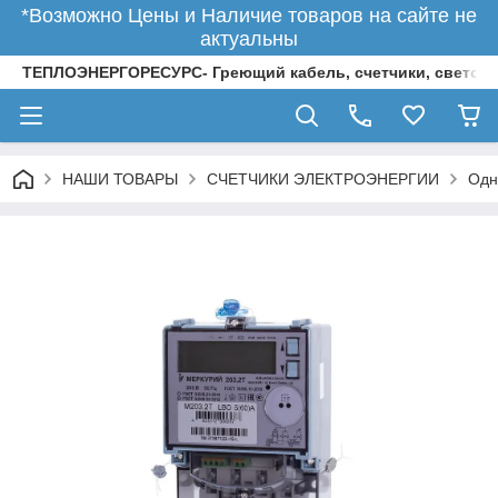
*Возможно Цены и Наличие товаров на сайте не
актуальны
ТЕПЛОЭНЕРГОРЕСУРС- Греющий кабель, счетчики, светод
НАШИ ТОВАРЫ
СЧЕТЧИКИ ЭЛЕКТРОЭНЕРГИИ
Одн