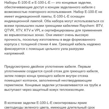
Наборы Е-100-E и E-100-L-E — это концевые заделки,
обеспечивающие доступ к концам заделанного кабеля с
возможностью повторного использования. Набор Е-100-E не
имеет индикационной лампы, Е-100-L-E оснащен
индикационной лампой. Оба набора могут использоваться со
всеми промышлен ными греющими кабелями Raychem: BTV,
QTVR, XTV, KTV и VPL и сертифицированы для применения
во взрывоопасных зонах. Они имеют очень высокую
прочность, поскольку изготовлены в виде формованного
корпуса с толщиной стенки 4 мм. Греющий кабель надежно
фиксируется с помощью цельного узла разгрузки
напряжений.
Предусмотрено двойное уплотнение кабеля. Первым
уплотнением создается сухой отсек для греющего кабеля,
затем поверх конца греющего кабеля внутри отсека
помещают колпачок, заполненный неотвердевающим
герметиком. Концевые заделки устанавливаются на трубе и
выступают через защитный кожух теплоизоляции.
В колпачке заделки Е-100-L-E смонтированы яркие
светодиоды зеленого цвета, имеющие длительный срок