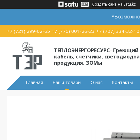
Создать сайт
на Satu.kz
*Возможно 
+7 (721) 299-62-65
+7 (776) 001-26-23
+7 (707) 334-32-10
ТЕПЛОЭНЕРГОРЕСУРС- Греющий
кабель, счетчики, светодиодна
продукция, ЗОМы
Главная
Наши товары
О нас
Контакты