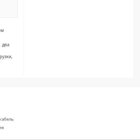
ем
 два
рузки,
кабель
ия