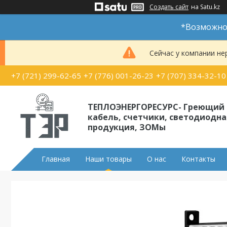
Создать сайт
на Satu.kz
*Возможно 
Сейчас у компании не
+7 (721) 299-62-65
+7 (776) 001-26-23
+7 (707) 334-32-10
ТЕПЛОЭНЕРГОРЕСУРС- Греющий
кабель, счетчики, светодиодна
продукция, ЗОМы
Главная
Наши товары
О нас
Контакты