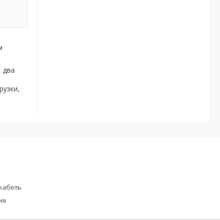
м
 два
рузки,
кабель
ия