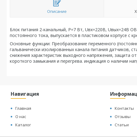
Описание
Х
Блок питания 2-канальный, P=7 Вт, Uвх=220В, Uвых=24В О
постоянного тока, выпускается в пластиковом корпусе с кр
Основные функции: Преобразование переменного (постоян
гальванически изолированных канала питания датчиков, с
снижения характеристик выходного напряжения, защита от 
короткого замыкания и перегрева. индикация о наличии на
Навигация
Информа
Главная
Контакты
О нас
Отзывы
Каталог
Статьи