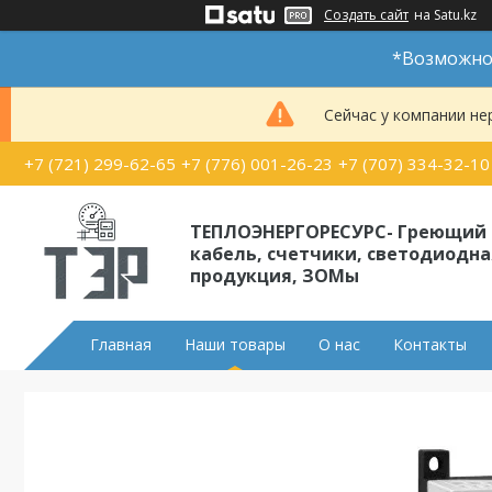
Создать сайт
на Satu.kz
*Возможно 
Сейчас у компании не
+7 (721) 299-62-65
+7 (776) 001-26-23
+7 (707) 334-32-10
ТЕПЛОЭНЕРГОРЕСУРС- Греющий
кабель, счетчики, светодиодна
продукция, ЗОМы
Главная
Наши товары
О нас
Контакты