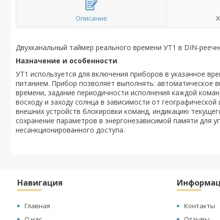
Описание
Х
Двухканальный таймер реального времени УТ1 в DIN-реечн
Назначение и особенности
УТ1 используется для включения приборов в указанное вре
питанием. Прибор позволяет выполнять: автоматическое 
времени, задание периодичности исполнения каждой коман
восходу и заходу солнца в зависимости от географической 
внешних устройств блокировки команд, индикацию текущего
сохранение параметров в энергонезависимой памяти для у
несанкционированного доступа.
Навигация
Информа
Главная
Контакты
О нас
Отзывы