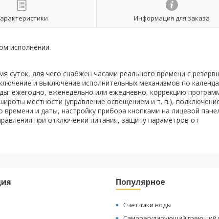
арактеристики
Информация для заказа
ом исполнении.
мя суток, для чего снабжен часами реального времени с резерв
включение и выключение исполнительных механизмов по календ
ды: ежегодно, еженедельно или ежедневно, коррекцию програм
широты местности (управление освещением и т. п.), подключени
 времени и даты, настройку прибора кнопками на лицевой пане
правления при отключении питания, защиту параметров от
ция
Популярное
Счетчики воды
Саморегулирующий греющий 