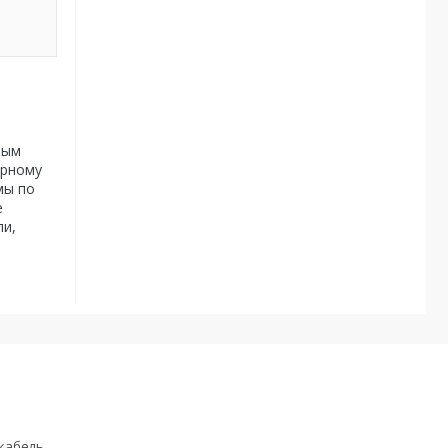
ным
арному
мы по
е
ли,
кабель