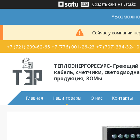
Создать сайт
на Satu.kz
*Возможно 
Сейчас у компании не
+7 (721) 299-62-65
+7 (776) 001-26-23
+7 (707) 334-32-10
ТЕПЛОЭНЕРГОРЕСУРС- Греющий
кабель, счетчики, светодиодна
продукция, ЗОМы
Главная
Наши товары
О нас
Контакты