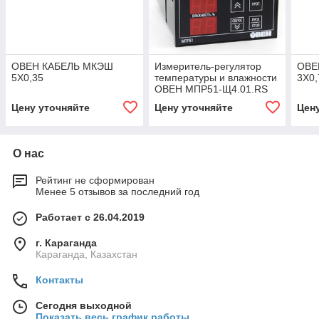
ОВЕН КАБЕЛЬ МКЭШ
Измеритель-регулятор
ОВЕ
5Х0,35
температуры и влажности
3Х0,
ОВЕН МПР51-Щ4.01.RS
[М02]
Цену уточняйте
Цену уточняйте
Цен
О нас
Рейтинг не сформирован
Менее 5 отзывов за последний год
Работает с 26.04.2019
г. Караганда
Караганда, Казахстан
Контакты
Сегодня выходной
Показать весь график работы