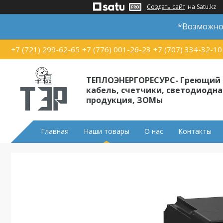
Создать сайт
на Satu.kz
*Возможно 
+7 (721) 299-62-65
+7 (776) 001-26-23
+7 (707) 334-32-10
ТЕПЛОЭНЕРГОРЕСУРС- Греющий
кабель, счетчики, светодиодна
продукция, ЗОМы
Главная
Наши товары
О нас
Контакты