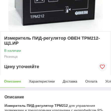
Измеритель ПИД-регулятор ОВЕН ТРМ212-
Щ1.ИР
В наличии
Розница
Цену уточняйте
Описание
Характеристики
Доставка
Оплата
Усл
Описание
Измеритель ПИД-регулятор ТРМ212
для управления
задвижками и трехходовыми клапанами с интерфейсом RS-