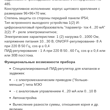
485.
Конструктивное исполнение: корпус щитового крепления с
размерами 96×96×70 мм;
Степень защиты со стороны передней панели IP54;
Тип встроенного выходного устройства 1(2) И-
цифроаналоговый преобразователь "параметр- ток 4...20 мА"
2(2): Р - реле электромагнитное;
Электрические характеристики: 1 (2) нагрузка 0...1000 Ом,
напряжение питания 10...30 В, ON/OFF-регулирование- 8 А
при 220 В 50 Гц, cos φ ≥ 0,4
ПИД-регулирование - 1 А при 220 В 50...60 Гц, cos φ ≥ 0,4 или
или 30В пост.тока.
Функциональные возможности прибора
Специализированный ПИД-регулятор для клапанов и
задвижек:
- с электромеханическим приводом ("больше-
меньше") типа МЭО
- с аналоговым управлением 4...20 мА или 0...10 В
Автонастройка
Вычесление разности суммы, отношения корня и др.
величин