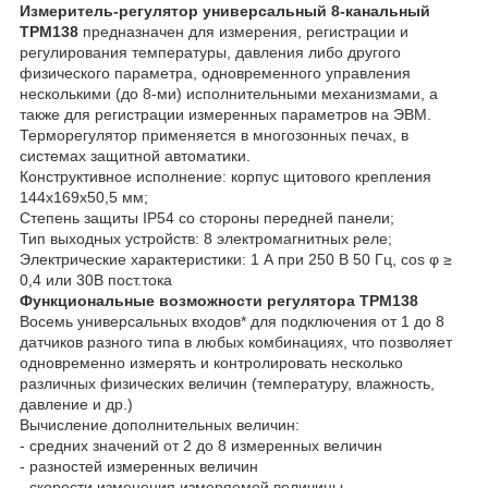
Измеритель-регулятор универсальный 8-канальный
ТРМ138
предназначен для измерения, регистрации и
регулирования температуры, давления либо другого
физического параметра, одновременного управления
несколькими (до 8-ми) исполнительными механизмами, а
также для регистрации измеренных параметров на ЭВМ.
Терморегулятор применяется в многозонных печах, в
системах защитной автоматики.
Конструктивное исполнение: корпус щитового крепления
144х169х50,5 мм;
Степень защиты IP54 со стороны передней панели;
Тип выходных устройств: 8 электромагнитных реле;
Электрические характеристики: 1 А при 250 В 50 Гц, cos φ ≥
0,4 или 30В пост.тока
Функциональные возможности регулятора ТРМ138
Восемь универсальных входов* для подключения от 1 до 8
датчиков разного типа в любых комбинациях, что позволяет
одновременно измерять и контролировать несколько
различных физических величин (температуру, влажность,
давление и др.)
Вычисление дополнительных величин:
- средних значений от 2 до 8 измеренных величин
- разностей измеренных величин
- скорости изменения измеряемой величины.