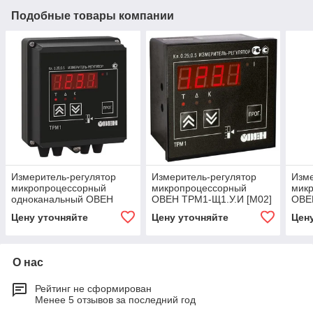
Подобные товары компании
Измеритель-регулятор
Измеритель-регулятор
Изме
микропроцессорный
микропроцессорный
мик
одноканальный ОВЕН
ОВЕН ТРМ1-Щ1.У.И [М02]
ОВЕ
ТРМ1-Н.У.Р [М02]
Цену уточняйте
Цену уточняйте
Цен
О нас
Рейтинг не сформирован
Менее 5 отзывов за последний год