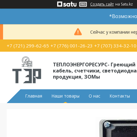
Создать сайт
на Satu.kz
*Возможно 
Сейчас у компании не
+7 (721) 299-62-65
+7 (776) 001-26-23
+7 (707) 334-32-10
ТЕПЛОЭНЕРГОРЕСУРС- Греющий
кабель, счетчики, светодиодна
продукция, ЗОМы
Главная
Наши товары
О нас
Контакты