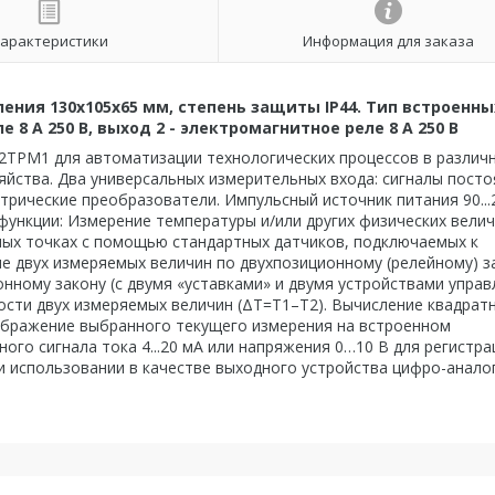
арактеристики
Информация для заказа
ения 130х105х65 мм, степень защиты IP44. Тип встроенны
8 А 250 В, выход 2 - электромагнитное реле 8 А 250 В
2ТРМ1 для автоматизации технологических процессов в различ
яйства. Два универсальных измерительных входа: сигналы пост
рические преобразователи. Импульсный источник питания 90...
 функции: Измерение температуры и/или других физических вели
личных точках с помощью стандартных датчиков, подключаемых к
е двух измеряемых величин по двухпозиционному (релейному) з
нному закону (с двумя «уставками» и двумя устройствами управ
ности двух измеряемых величин (ΔТ=Т1–Т2). Вычисление квадрат
ображение выбранного текущего измерения на встроенном
о сигнала тока 4...20 мА или напряжения 0…10 В для регистра
и использовании в качестве выходного устройства цифро-анало