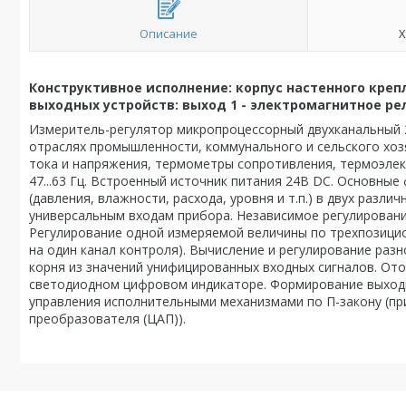
Описание
Х
Конструктивное исполнение: корпус настенного крепл
выходных устройств: выход 1 - электромагнитное реле 
Измеритель-регулятор микропроцессорный двухканальный 
отраслях промышленности, коммунального и сельского хоз
тока и напряжения, термометры сопротивления, термоэлект
47...63 Гц. Встроенный источник питания 24В DC. Основные
(давления, влажности, расхода, уровня и т.п.) в двух раз
универсальным входам прибора. Независимое регулировани
Регулирование одной измеряемой величины по трехпозицио
на один канал контроля). Вычисление и регулирование раз
корня из значений унифицированных входных сигналов. От
светодиодном цифровом индикаторе. Формирование выходног
управления исполнительными механизмами по П-закону (пр
преобразователя (ЦАП)).