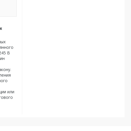
х
ных
оянного
245 В
чин
акону.
ления
ного
ции или
гового