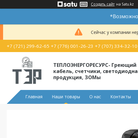
Создать сайт
на Satu.kz
*Возможно 
Сейчас у компании не
+7 (721) 299-62-65
+7 (776) 001-26-23
+7 (707) 334-32-10
ТЕПЛОЭНЕРГОРЕСУРС- Греющий
кабель, счетчики, светодиодна
продукция, ЗОМы
Главная
Наши товары
О нас
Контакты