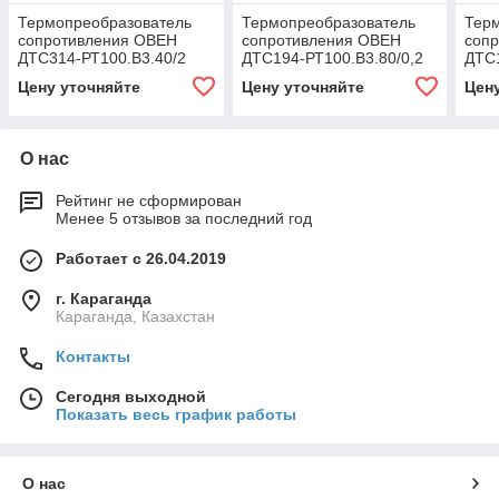
Термопреобразователь
Термопреобразователь
Тер
сопротивления ОВЕН
сопротивления ОВЕН
соп
ДТС314-РТ100.В3.40/2
ДТС194-РТ100.В3.80/0,2
ДТС1
Цену уточняйте
Цену уточняйте
Цен
О нас
Рейтинг не сформирован
Менее 5 отзывов за последний год
Работает с 26.04.2019
г. Караганда
Караганда, Казахстан
Контакты
Сегодня выходной
Показать весь график работы
О нас