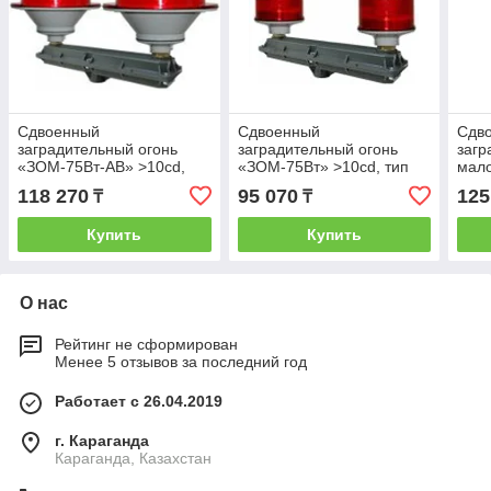
Сдвоенный
Сдвоенный
Сдв
заградительный огонь
заградительный огонь
загр
«ЗОМ-75Вт-АВ» >10cd,
«ЗОМ-75Вт» >10cd, тип
мало
тип «А»
«А»
«ЗОМ
118 270
95 070
125
₸
₸
Купить
Купить
О нас
Рейтинг не сформирован
Менее 5 отзывов за последний год
Работает с 26.04.2019
г. Караганда
Караганда, Казахстан