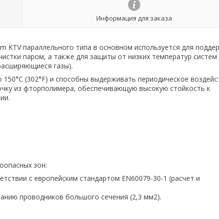
Информация для заказа
m KTV параллельного типа в основном используется для подде
истки паром, а также для защиты от низких температур систем 
расширяющиеся газы).
150°C (302°F) и способны выдерживать периодическое воздейс
очку из фторполимера, обеспечивающую высокую стойкость к
ии.
оопасных зон:
етствии с европейским стандартом EN60079-30-1 (расчет и
анию проводников большого сечения (2,3 мм2).