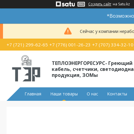
Создать сайт
на Satu.kz
*Возможно 
Сейчас у компании нерабо
+7 (721) 299-62-65
+7 (776) 001-26-23
+7 (707) 334-32-10
ТЕПЛОЭНЕРГОРЕСУРС- Греющий
кабель, счетчики, светодиодна
продукция, ЗОМы
Главная
Наши товары
О нас
Контакты