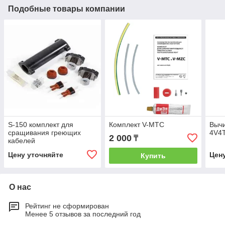
Подобные товары компании
S-150 комплект для
Комплект V-MTC
Вычи
сращивания греющих
4V4
2 000
₸
кабелей
Цену уточняйте
Цен
Купить
О нас
Рейтинг не сформирован
Менее 5 отзывов за последний год