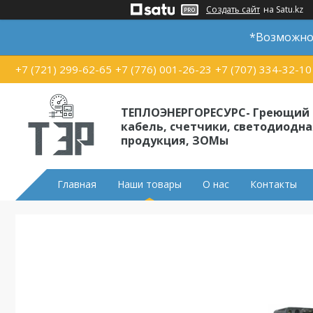
Создать сайт
на Satu.kz
*Возможно 
+7 (721) 299-62-65
+7 (776) 001-26-23
+7 (707) 334-32-10
ТЕПЛОЭНЕРГОРЕСУРС- Греющий
кабель, счетчики, светодиодна
продукция, ЗОМы
Главная
Наши товары
О нас
Контакты