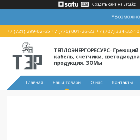
Создать сайт
на Satu.kz
*Возможно 
+7 (721) 299-62-65
+7 (776) 001-26-23
+7 (707) 334-32-10
ТЕПЛОЭНЕРГОРЕСУРС- Греющий
кабель, счетчики, светодиодна
продукция, ЗОМы
Главная
Наши товары
О нас
Контакты