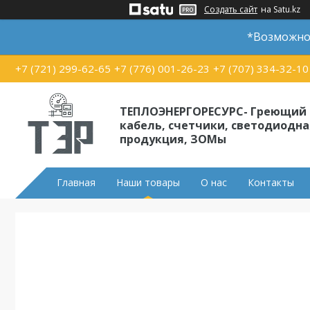
Создать сайт
на Satu.kz
*Возможно 
+7 (721) 299-62-65
+7 (776) 001-26-23
+7 (707) 334-32-10
ТЕПЛОЭНЕРГОРЕСУРС- Греющий
кабель, счетчики, светодиодна
продукция, ЗОМы
Главная
Наши товары
О нас
Контакты