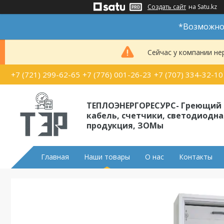
Создать сайт
на Satu.kz
*Возможно 
Сейчас у компании не
+7 (721) 299-62-65
+7 (776) 001-26-23
+7 (707) 334-32-10
ТЕПЛОЭНЕРГОРЕСУРС- Греющий
кабель, счетчики, светодиодна
продукция, ЗОМы
Главная
Наши товары
О нас
Контакты