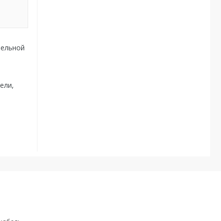
тельной
ели,