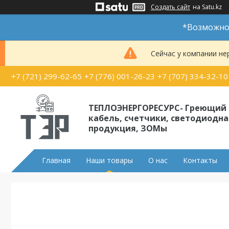
Создать сайт
на Satu.kz
*Возможно 
Сейчас у компании не
+7 (721) 299-62-65
+7 (776) 001-26-23
+7 (707) 334-32-10
ТЕПЛОЭНЕРГОРЕСУРС- Греющий
кабель, счетчики, светодиодна
продукция, ЗОМы
Главная
Наши товары
О нас
Контакты