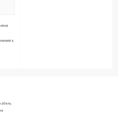
чена
нения к
кабель
ия