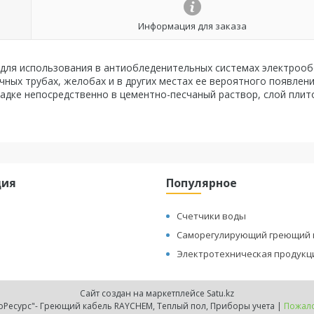
Информация для заказа
 для использования в антиобледенительных системах электрооб
ых трубах, желобах и в других местах ее вероятного появлени
ладке непосредственно в цементно-песчаный раствор, слой плит
ция
Популярное
Счетчики воды
Саморегулирующий греющий 
Электротехническая продукц
Сайт создан на маркетплейсе
Satu.kz
ТОО "ТеплоЭнергоРесурс"- Греющий кабель RAYCHEM, Теплый пол, Приборы учета |
Пожало