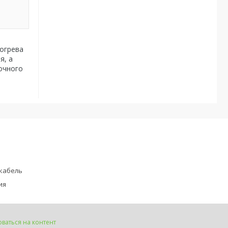
огрева
я, а
очного
кабель
ия
ваться на контент