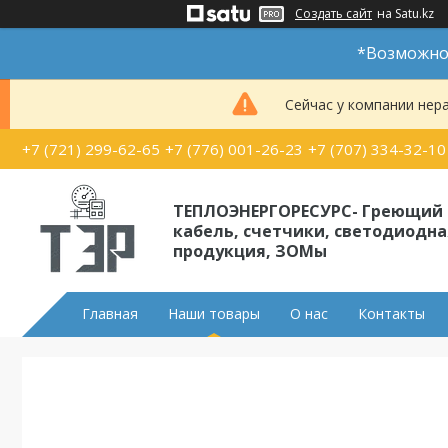
Создать сайт
на Satu.kz
*Возможно 
Сейчас у компании нер
+7 (721) 299-62-65
+7 (776) 001-26-23
+7 (707) 334-32-10
ТЕПЛОЭНЕРГОРЕСУРС- Греющий
кабель, счетчики, светодиодна
продукция, ЗОМы
Главная
Наши товары
О нас
Контакты