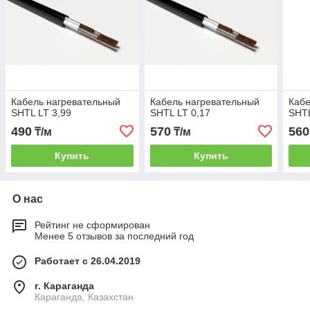
Кабель нагревательный
Кабель нагревательный
Кабе
SHTL LT 3,99
SHTL LT 0,17
SHTL
490
570
560
₸/м
₸/м
Купить
Купить
О нас
Рейтинг не сформирован
Менее 5 отзывов за последний год
Работает с 26.04.2019
г. Караганда
Караганда, Казахстан