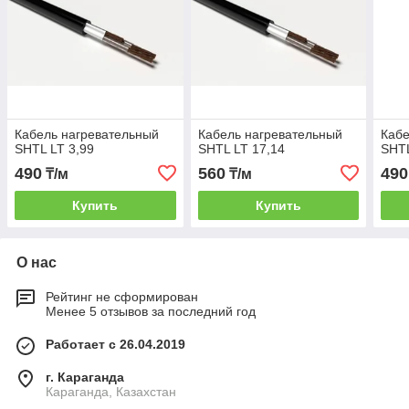
Кабель нагревательный
Кабель нагревательный
Кабе
SHTL LT 3,99
SHTL LT 17,14
SHTL
490
560
490
₸/м
₸/м
Купить
Купить
О нас
Рейтинг не сформирован
Менее 5 отзывов за последний год
Работает с 26.04.2019
г. Караганда
Караганда, Казахстан