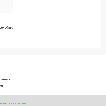
желобах
кабель
ия
ваться на контент