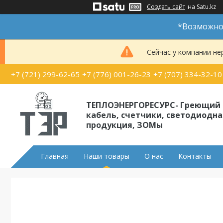
Создать сайт
на Satu.kz
*Возможно 
Сейчас у компании не
+7 (721) 299-62-65
+7 (776) 001-26-23
+7 (707) 334-32-10
ТЕПЛОЭНЕРГОРЕСУРС- Греющий
кабель, счетчики, светодиодна
продукция, ЗОМы
Главная
Наши товары
О нас
Контакты