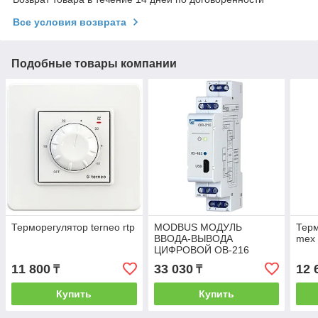
Все условия возврата
Подобные товары компании
Терморегулятор terneo rtp
MODBUS МОДУЛЬ
Терм
ВВОДА-ВЫВОДА
mex
ЦИФРОВОЙ OB-216
11 800
33 030
12 
₸
₸
Купить
Купить