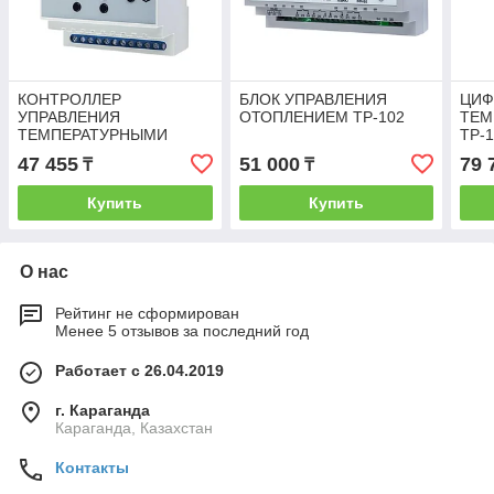
КОНТРОЛЛЕР
БЛОК УПРАВЛЕНИЯ
ЦИФ
УПРАВЛЕНИЯ
ОТОПЛЕНИЕМ ТР-102
ТЕМ
ТЕМПЕРАТУРНЫМИ
TР-
ПРИБОРАМИ МСК-301-3
47 455
51 000
79 
₸
₸
Купить
Купить
О нас
Рейтинг не сформирован
Менее 5 отзывов за последний год
Работает с 26.04.2019
г. Караганда
Караганда, Казахстан
Контакты