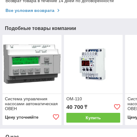
Возврат товара в течение 14 дней по договоренности
Все условия возврата
Подобные товары компании
Система управления
ОМ-110
Сис
насосами автоматическая
насо
40 700
₸
ОВЕН
ОВЕ
СУНА-121.220.00.00
Цену уточняйте
Цен
Купить
О нас