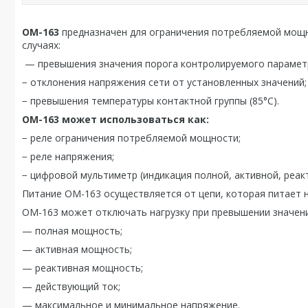
ОМ-163
предназначен для ограничения потребляемой мощно
случаях:
— превышения значения порога контролируемого парамет
− отклонения напряжения сети от установленных значений;
− превышения температуры контактной группы (85°С).
ОМ-163 может использоваться как:
− реле ограничения потребляемой мощности;
− реле напряжения;
− цифровой мультиметр (индикация полной, активной, реак
Питание ОМ-163 осуществляется от цепи, которая питает н
ОМ-163 может отключать нагрузку при превышении значения
— полная мощность;
— активная мощность;
— реактивная мощность;
— действующий ток;
— максимальное и минимальное напряжение.