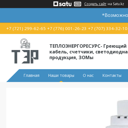
Создать сайт
на Satu.kz
*Возможно 
+7 (721) 299-62-65
+7 (776) 001-26-23
+7 (707) 334-32-10
ТЕПЛОЭНЕРГОРЕСУРС- Греющий
кабель, счетчики, светодиодна
продукция, ЗОМы
Главная
Наши товары
О нас
Контакты