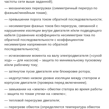
частоты сети выше заданной);
— механических перегрузках (симметричный перегруз по
фазным/линейным токам);
— превышении порога током обратной последовательности;
— несимметрии фазных токов без перегруза, связанной с
нарушением изоляции внутри двигателя и/или подводящего
кабеля (сравнение коэффициента несимметрии тока по
обратной последовательности с коэффициентом
несимметрии напряжения по обратной
последовательности);
— исчезновении момента на валу электродвигателя («сухой
ход» — для насосов) – защита по минимальному пусковому
и/или рабочему току;
— затянутом пуске двигателя или блокировке ротора;
— недопустимо низком уровне изоляции между статором и
корпусом двигателя (проверка перед включением);
— замыкании на «землю» обмотки статора во время работы
– защита по токам утечки на «землю»;
— тепловой перегрузке двигателя;
— перегреве обмоток (определяется температура обмоток