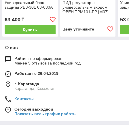
Универсальный блок
ПИД-регулятор с
Унив
защиты УБЗ-301 63-630А
универсальным входом
защи
ОВЕН ТРМ101-РР [М07]
63 400
53 
₸
Цену уточняйте
Купить
О нас
Рейтинг не сформирован
Менее 5 отзывов за последний год
Работает с 26.04.2019
г. Караганда
Караганда, Казахстан
Контакты
Сегодня выходной
Показать весь график работы