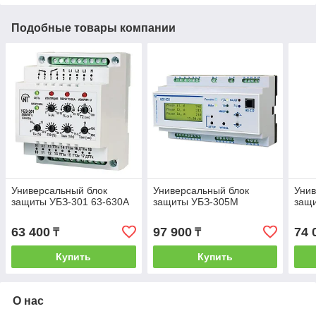
Подобные товары компании
Универсальный блок
Универсальный блок
Унив
защиты УБЗ-301 63-630А
защиты УБЗ-305М
защ
63 400
97 900
74 
₸
₸
Купить
Купить
О нас