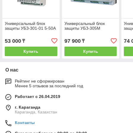
Универсальный блок
Универсальный блок
Унив
защиты УБЗ-301-01 5-50А
защиты УБЗ-305М
защ
53 000
97 900
74 
₸
₸
Купить
Купить
О нас
Рейтинг не сформирован
Менее 5 отзывов за последний год
Работает с 26.04.2019
г. Караганда
Караганда, Казахстан
Контакты