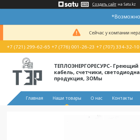
Создать сайт
на Satu.kz
*Возможно 
Сейчас у компании нер
+7 (721) 299-62-65
+7 (776) 001-26-23
+7 (707) 334-32-10
ТЕПЛОЭНЕРГОРЕСУРС- Греющий
кабель, счетчики, светодиодна
продукция, ЗОМы
Главная
Наши товары
О нас
Контакты